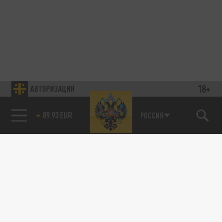
18+
АВТОРИЗАЦИЯ
89.93 EUR
РОССИЯ