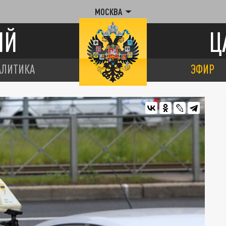
МОСКВА
ИЙ
Ц
АЛИТИКА
ЭФИР