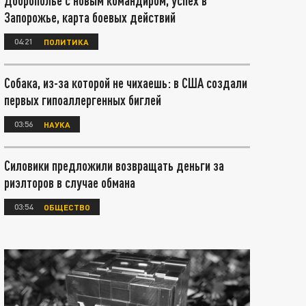
Доброполье с новым командиром, успех в
Запорожье, карта боевых действий
04:21
ПОЛИТИКА
Собака, из-за которой не чихаешь: в США создали
первых гипоаллергенных биглей
03:56
НАУКА
Силовики предложили возвращать деньги за
риэлторов в случае обмана
03:54
ОБЩЕСТВО