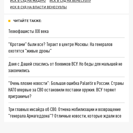
ИСК В СУД НА МАДУРО
ИСК В СУД НА ВЕНЕСУЭЛУ
ИСК В СУД НА ВЛАСТИ ВЕНЕСУЭЛЫ
ЧИТАЙТЕ ТАКЖЕ:
Технофашисты XXI века
"Кротами" были все? Теракт в центре Москвы: На генералов
охотятся "живые дроны"
Даня с Дашей спаслись от боевиков ВСУ. Но беды для малышей не
закончились
"Очень плохие новости": Большая ошибка Palantir в России. Страны
НАТО впервые за СВО остановили поставки оружия. ВСУ теряют
приграничье?
Три главных инсайда об СВО. Отмена мобилизации и возвращение
"генерала Армагеддона"? Отличные новости, которые ждали все