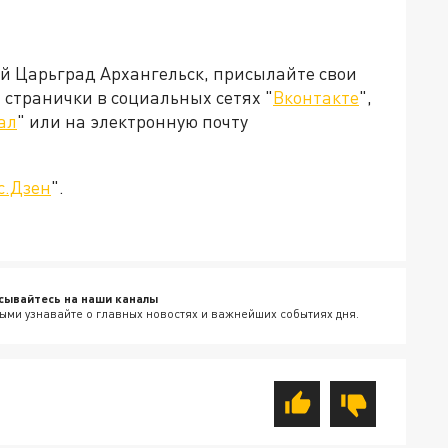
ей Царьград Архангельск, присылайте свои
странички в социальных сетях "
Вконтакте
",
ал
" или на электронную почту
с.Дзен
".
сывайтесь на наши каналы
ыми узнавайте о главных новостях и важнейших событиях дня.