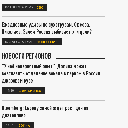
07 АВГУСТА 20:45
СВО
Ежедневные удары по сухогрузам. Одесса.
Николаев. Зачем Россия выбивает эти цели?
07 АВГУСТА 18:21
ЭКСКЛЮЗИВ
НОВОСТИ РЕГИОНОВ
"У неё невероятный опыт". Долина может
возглавить отделение вокала в первом в России
джазовом вузе
11:20
ШОУ-БИЗНЕС
Bloomberg: Европу зимой ждёт рост цен на
дизтопливо
11:11
ВОЙНА