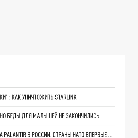
ТКИ": КАК УНИЧТОЖИТЬ STARLINK
. НО БЕДЫ ДЛЯ МАЛЫШЕЙ НЕ ЗАКОНЧИЛИСЬ
"ОЧЕНЬ ПЛОХИЕ НОВОСТИ": БОЛЬШАЯ ОШИБКА PALANTIR В РОССИИ. СТРАНЫ НАТО ВПЕРВЫЕ ЗА СВО ОСТАНОВИЛИ ПОСТАВКИ ОРУЖИЯ. ВСУ ТЕРЯЮТ ПРИГРАНИЧЬЕ?