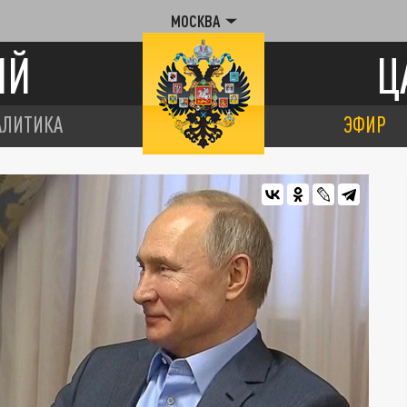
МОСКВА
ИЙ
Ц
АЛИТИКА
ЭФИР