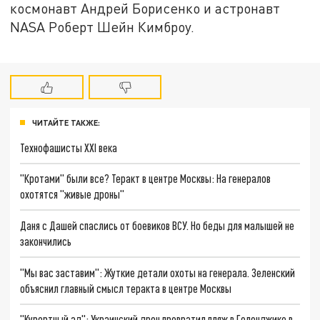
космонавт Андрей Борисенко и астронавт
NASA Роберт Шейн Кимброу.
ЧИТАЙТЕ ТАКЖЕ:
Технофашисты XXI века
"Кротами" были все? Теракт в центре Москвы: На генералов
охотятся "живые дроны"
Даня с Дашей спаслись от боевиков ВСУ. Но беды для малышей не
закончились
"Мы вас заставим": Жуткие детали охоты на генерала. Зеленский
объяснил главный смысл теракта в центре Москвы
"Курортный ад": Украинский дрон превратил пляж в Геленджике в