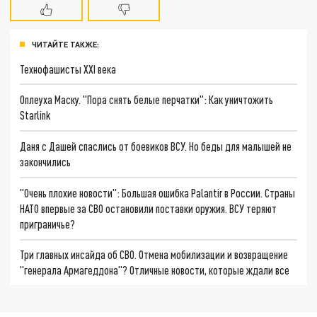
ЧИТАЙТЕ ТАКЖЕ:
Технофашисты XXI века
Оплеуха Маску. "Пора снять белые перчатки": Как уничтожить
Starlink
Даня с Дашей спаслись от боевиков ВСУ. Но беды для малышей не
закончились
"Очень плохие новости": Большая ошибка Palantir в России. Страны
НАТО впервые за СВО остановили поставки оружия. ВСУ теряют
приграничье?
Три главных инсайда об СВО. Отмена мобилизации и возвращение
"генерала Армагеддона"? Отличные новости, которые ждали все