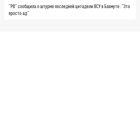
“РВ” сообщила о штурме последней цитадели ВСУ в Бахмуте: “Это
просто ад”