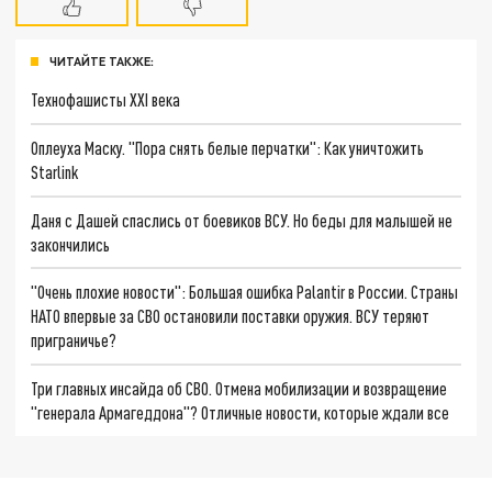
ЧИТАЙТЕ ТАКЖЕ:
Технофашисты XXI века
Оплеуха Маску. "Пора снять белые перчатки": Как уничтожить
Starlink
Даня с Дашей спаслись от боевиков ВСУ. Но беды для малышей не
закончились
"Очень плохие новости": Большая ошибка Palantir в России. Страны
НАТО впервые за СВО остановили поставки оружия. ВСУ теряют
приграничье?
Три главных инсайда об СВО. Отмена мобилизации и возвращение
"генерала Армагеддона"? Отличные новости, которые ждали все