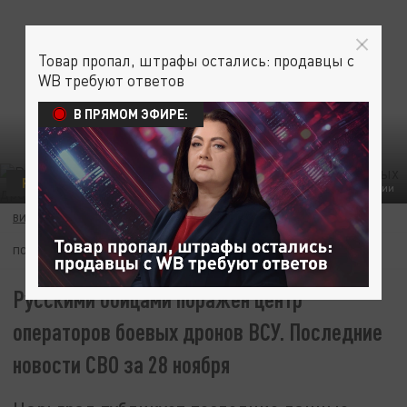
Товар пропал, штрафы остались: продавцы с
WB требуют ответов
В ПРЯМОМ ЭФИРЕ:
РУССКИЙ ОТВЕТ
ФОТО: ПРЕСС-ЦЕНТР МО РОССИИ
ВИКТОР ЗАГВОЗДИН
28 НОЯБРЯ 14:40
ПОДПИШИТЕСЬ:
Русскими бойцами поражён центр
операторов боевых дронов ВСУ. Последние
новости СВО за 28 ноября