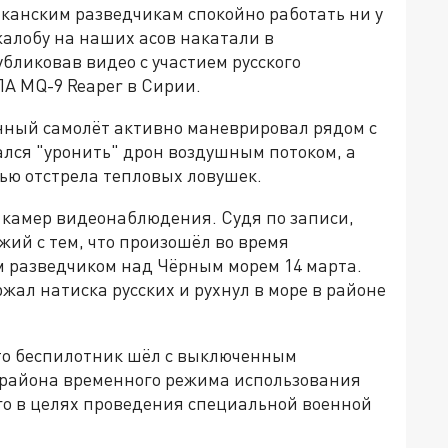
иканским разведчикам спокойно работать ни у
жалобу на наших асов накатали в
ликовав видео с участием русского
ЛА MQ-9 Reaper в Сирии.
нный самолёт активно маневрировал рядом с
ался "уронить" дрон воздушным потоком, а
ью отстрела тепловых ловушек.
 камер видеонаблюдения. Судя по записи,
ий с тем, что произошёл во время
 разведчиком над Чёрным морем 14 марта.
ал натиска русских и рухнул в море в районе
то беспилотник шёл с выключенным
 района временного режима использования
го в целях проведения специальной военной