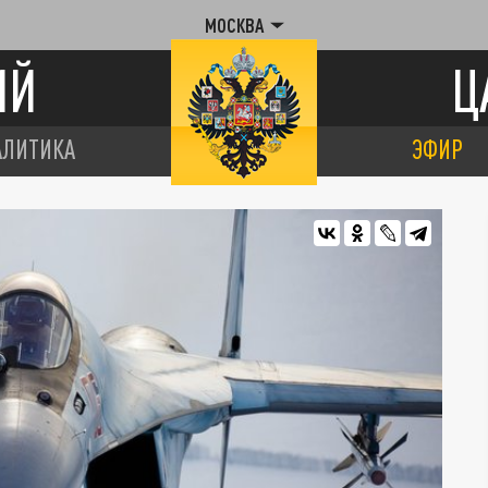
МОСКВА
ИЙ
Ц
АЛИТИКА
ЭФИР