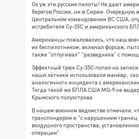
Ох уж эти русские пилоты! Не дают амер
берегов России, ни в Сирии. Очередную 
Центральном командовании ВС США, опуб
истребителя Су-35С и американского БП
Американцы пожаловались, что наш вое
их беспилотником, включал форсаж, пыт
также "отпугивал" "разведчика" с помощ
Эффектный трюк Су-35С попал на записи
наши лётчики использовали манёвр, схож
аналогичного инцидента с американским
Тогда такой же БПЛА США MQ-9 не выдерж
Крымского полуострова.
В нашем военном ведомстве отмечали, ч
транспондером и "с нарушением границ
воздушного пространства, установленно
операции".