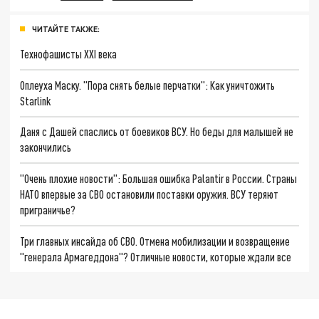
ЧИТАЙТЕ ТАКЖЕ:
Технофашисты XXI века
Оплеуха Маску. "Пора снять белые перчатки": Как уничтожить
Starlink
Даня с Дашей спаслись от боевиков ВСУ. Но беды для малышей не
закончились
"Очень плохие новости": Большая ошибка Palantir в России. Страны
НАТО впервые за СВО остановили поставки оружия. ВСУ теряют
приграничье?
Три главных инсайда об СВО. Отмена мобилизации и возвращение
"генерала Армагеддона"? Отличные новости, которые ждали все