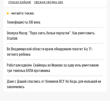
СПАСАЛ БОЙЦОВ
СВЕЖАЯ СВОДКА СВО
ЧИТАЙТЕ ТАКЖЕ:
Технофашисты XXI века
Оплеуха Маску. "Пора снять белые перчатки": Как уничтожить
Starlink
Во Владимирской области врачи обнаружили гепатит А у 11-
летнего ребёнка
Работали вдвоём. Снайперы из Иваново за одну ночь уничтожили
три тяжёлых БПЛА противника
Даня с Дашей спаслись от боевиков ВСУ. Но беды для малышей не
закончились