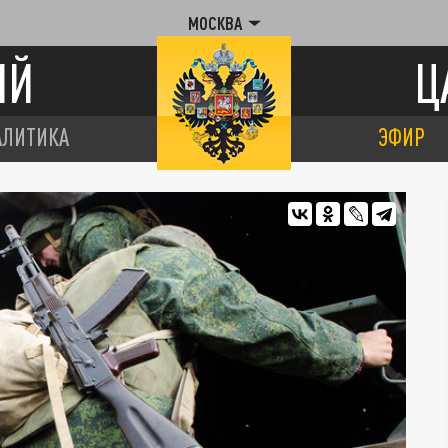
МОСКВА
ИЙ
Ц
АЛИТИКА
ЭФИР