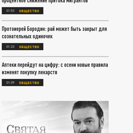
процентное снижение притока мигрантов
01:53
ОБЩЕСТВО
Протоиерей Бородин: рай может быть закрыт для
сознательных одиночек
01:23
ОБЩЕСТВО
Аптеки перейдут на цифру: с осени новые правила
изменят покупку лекарств
01:09
ОБЩЕСТВО