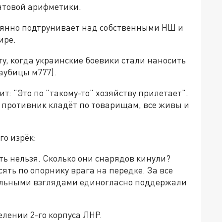
нтовой арифметики.
оянно подтрунивает над собственными НШ и
ире.
у, когда украинские боевики стали наносить
аубицы м777).
т: "Это по "такому-то" хозяйству прилетает".
 противник кладёт по товарищам, все живы и
го изрёк:
ять нельзя. Сколько они снарядов кинули?
сять по опорнику врага на передке. За все
ельными взглядами единогласно поддержали
елении 2-го корпуса ЛНР.