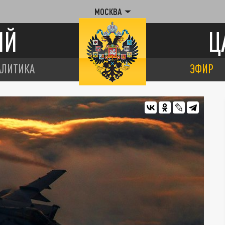
МОСКВА
ИЙ
Ц
АЛИТИКА
ЭФИР