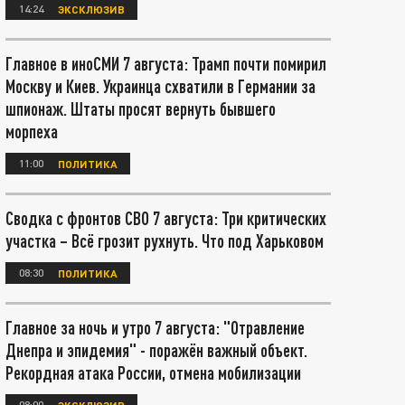
14:24
ЭКСКЛЮЗИВ
Главное в иноСМИ 7 августа: Трамп почти помирил
Москву и Киев. Украинца схватили в Германии за
шпионаж. Штаты просят вернуть бывшего
морпеха
11:00
ПОЛИТИКА
Сводка с фронтов СВО 7 августа: Три критических
участка – Всё грозит рухнуть. Что под Харьковом
08:30
ПОЛИТИКА
Главное за ночь и утро 7 августа: "Отравление
Днепра и эпидемия" - поражён важный объект.
Рекордная атака России, отмена мобилизации
08:00
ЭКСКЛЮЗИВ