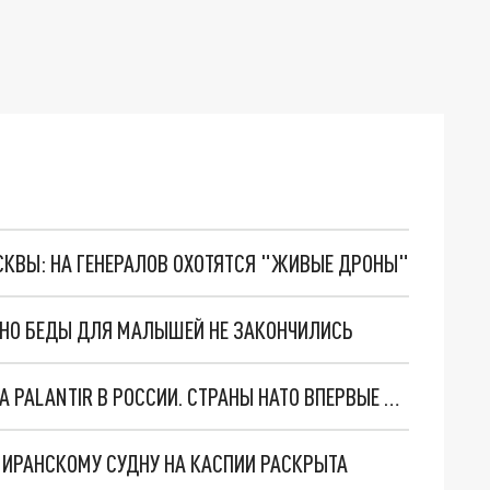
ОСКВЫ: НА ГЕНЕРАЛОВ ОХОТЯТСЯ "ЖИВЫЕ ДРОНЫ"
. НО БЕДЫ ДЛЯ МАЛЫШЕЙ НЕ ЗАКОНЧИЛИСЬ
"ОЧЕНЬ ПЛОХИЕ НОВОСТИ": БОЛЬШАЯ ОШИБКА PALANTIR В РОССИИ. СТРАНЫ НАТО ВПЕРВЫЕ ЗА СВО ОСТАНОВИЛИ ПОСТАВКИ ОРУЖИЯ. ВСУ ТЕРЯЮТ ПРИГРАНИЧЬЕ?
О ИРАНСКОМУ СУДНУ НА КАСПИИ РАСКРЫТА