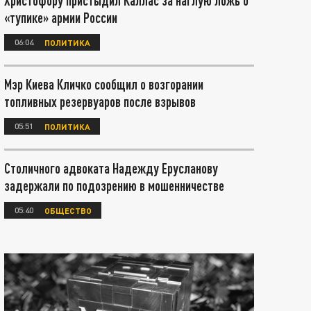
Христофору пристыдил Каллас за наглую ложь о
«тупике» армии России
06:04
ПОЛИТИКА
Мэр Киева Кличко сообщил о возгорании
топливных резервуаров после взрывов
05:51
ПОЛИТИКА
Столичного адвоката Надежду Ерусланову
задержали по подозрению в мошенничестве
05:40
ОБЩЕСТВО