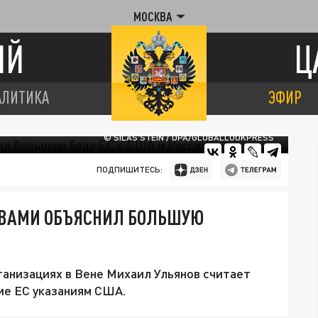
МОСКВА
ИЙ
Ц
АЛИТИКА
ЭФИР
© SILAS STEIN / DPA/GLOBALLOOKPRESS
ПОДПИШИТЕСЬ:
ОВАМИ ОБЪЯСНИЛ БОЛЬШУЮ
анизациях в Вене Михаил Ульянов считает
ие ЕС указаниям США.