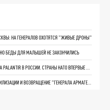
ОСКВЫ: НА ГЕНЕРАЛОВ ОХОТЯТСЯ "ЖИВЫЕ ДРОНЫ"
. НО БЕДЫ ДЛЯ МАЛЫШЕЙ НЕ ЗАКОНЧИЛИСЬ
"ОЧЕНЬ ПЛОХИЕ НОВОСТИ": БОЛЬШАЯ ОШИБКА PALANTIR В РОССИИ. СТРАНЫ НАТО ВПЕРВЫЕ ЗА СВО ОСТАНОВИЛИ ПОСТАВКИ ОРУЖИЯ. ВСУ ТЕРЯЮТ ПРИГРАНИЧЬЕ?
ТРИ ГЛАВНЫХ ИНСАЙДА ОБ СВО. ОТМЕНА МОБИЛИЗАЦИИ И ВОЗВРАЩЕНИЕ "ГЕНЕРАЛА АРМАГЕДДОНА"? ОТЛИЧНЫЕ НОВОСТИ, КОТОРЫЕ ЖДАЛИ ВСЕ