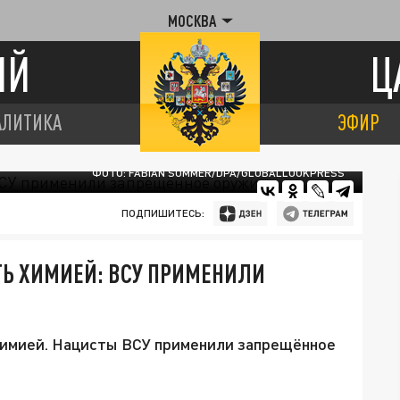
МОСКВА
ИЙ
Ц
АЛИТИКА
ЭФИР
ФОТО: FABIAN SOMMER/DPA/GLOBALLOOKPRESS
ПОДПИШИТЕСЬ:
ТЬ ХИМИЕЙ: ВСУ ПРИМЕНИЛИ
химией. Нацисты ВСУ применили запрещённое