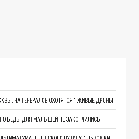
ОСКВЫ: НА ГЕНЕРАЛОВ ОХОТЯТСЯ "ЖИВЫЕ ДРОНЫ"
. НО БЕДЫ ДЛЯ МАЛЫШЕЙ НЕ ЗАКОНЧИЛИСЬ
НОВОЕ МАСШТАБНЕЙШЕЕ НАСТУПЛЕНИЕ. ТРИ УЛЬТИМАТУМА ЗЕЛЕНСКОГО ПУТИНУ. "ЛЬВОВ КИМА" ПОСТАВЯТ НА ПВО? ГЛОБАЛЬНЫЙ ПРОРЫВ ПОД ЗАПОРОЖЬЕМ