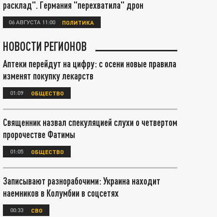
расклад". Германия "перехватила" дрон
06 АВГУСТА 11:00
ПОЛИТИКА
НОВОСТИ РЕГИОНОВ
Аптеки перейдут на цифру: с осени новые правила
изменят покупку лекарств
01:09
ОБЩЕСТВО
Священник назвал спекуляцией слухи о четвертом
пророчестве Фатимы
01:05
ОБЩЕСТВО
Записывают разнорабочими: Украина находит
наемников в Колумбии в соцсетях
00:33
СВО