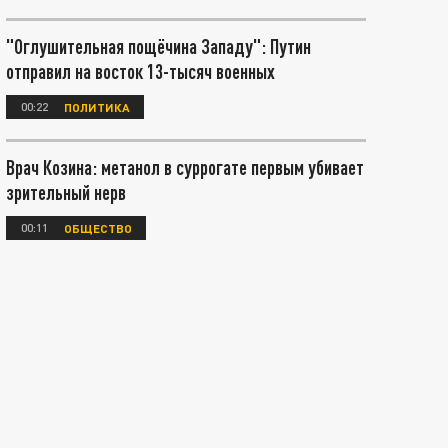
"Оглушительная пощёчина Западу": Путин
отправил на восток 13-тысяч военных
00:22
ПОЛИТИКА
Врач Козина: метанол в суррогате первым убивает
зрительный нерв
00:11
ОБЩЕСТВО