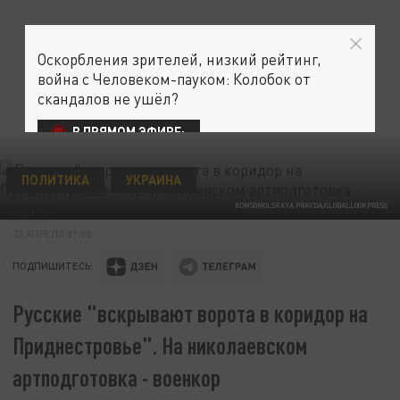
Оскорбления зрителей, низкий рейтинг,
война с Человеком-пауком: Колобок от
скандалов не ушёл?
В ПРЯМОМ ЭФИРЕ:
ПОЛИТИКА
УКРАИНА
KOMSOMOLSKAYA PRAVDA/GLOBALLOOKPRESS
23 АПРЕЛЯ 01:00
ПОДПИШИТЕСЬ:
Русские "вскрывают ворота в коридор на
Приднестровье". На николаевском
артподготовка - военкор