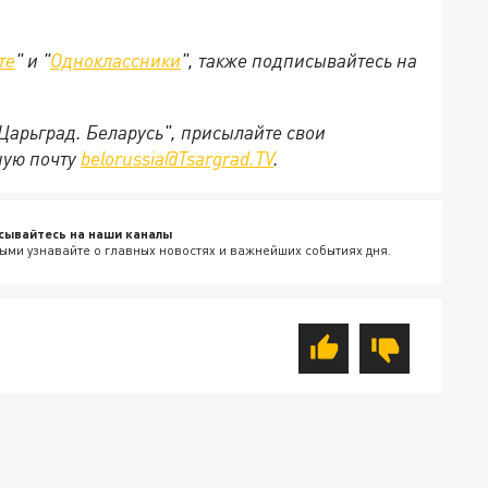
те
" и "
Одноклассники
", также подписывайтесь на
"Царьград. Беларусь", присылайте свои
ную почту
belorussia@Tsargrad.TV
.
сывайтесь на наши каналы
ыми узнавайте о главных новостях и важнейших событиях дня.