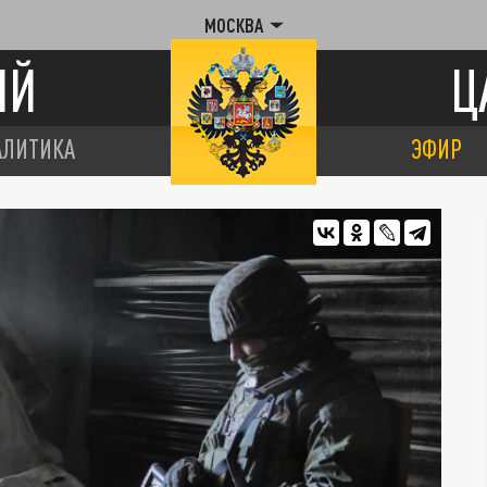
МОСКВА
ИЙ
Ц
АЛИТИКА
ЭФИР