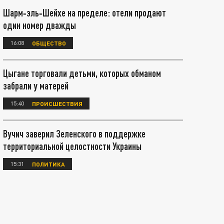
Шарм‑эль‑Шейхе на пределе: отели продают
один номер дважды
16:08
ОБЩЕСТВО
Цыгане торговали детьми, которых обманом
забрали у матерей
15:40
ПРОИСШЕСТВИЯ
Вучич заверил Зеленского в поддержке
территориальной целостности Украины
15:31
ПОЛИТИКА