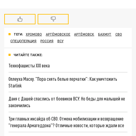
ТЕГИ:
ХРОМОВО
АРТЁМОВСКОЕ
АРТЁМОВСК
БАХМУТ
СВО
СПЕЦОПЕРАЦИЯ
РОССИЯ
ВСУ
ЧИТАЙТЕ ТАКЖЕ:
Технофашисты XXI века
Оплеуха Маску. "Пора снять белые перчатки": Как уничтожить
Starlink
Даня с Дашей спаслись от боевиков ВСУ. Но беды для малышей не
закончились
Три главных инсайда об СВО. Отмена мобилизации и возвращение
"генерала Армагеддона"? Отличные новости, которые ждали все