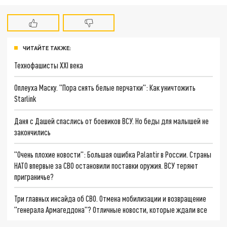
ЧИТАЙТЕ ТАКЖЕ:
Технофашисты XXI века
Оплеуха Маску. "Пора снять белые перчатки": Как уничтожить
Starlink
Даня с Дашей спаслись от боевиков ВСУ. Но беды для малышей не
закончились
"Очень плохие новости": Большая ошибка Palantir в России. Страны
НАТО впервые за СВО остановили поставки оружия. ВСУ теряют
приграничье?
Три главных инсайда об СВО. Отмена мобилизации и возвращение
"генерала Армагеддона"? Отличные новости, которые ждали все