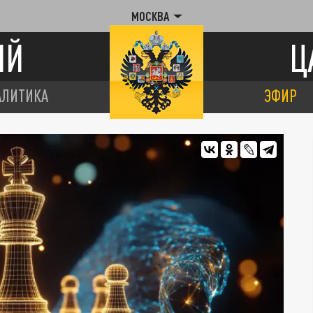
МОСКВА
ИЙ
Ц
АЛИТИКА
ЭФИР