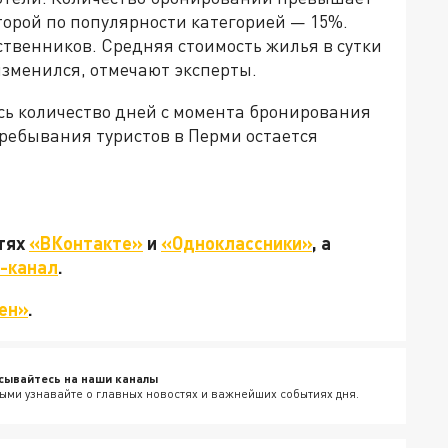
второй по популярности категорией — 15%.
венников. Средняя стоимость жилья в сутки
изменился, отмечают эксперты.
ось количество дней с момента бронирования
ребывания туристов в Перми остается
етях
«ВКонтакте»
и
«Одноклассники»
, а
-канал
.
ен»
.
сывайтесь на наши каналы
ыми узнавайте о главных новостях и важнейших событиях дня.