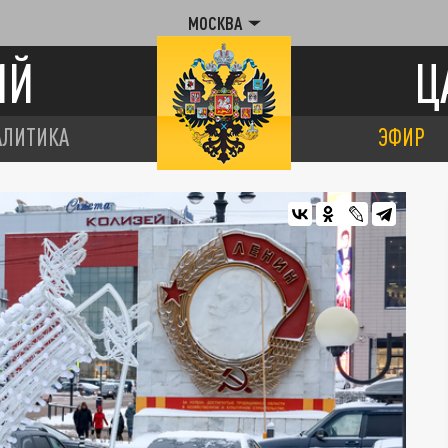
МОСКВА
ИЙ
Ц
АЛИТИКА
ЭФИР