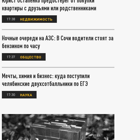
Юрист Остапенко предостерег от покупки
квартиры с друзьями или родственниками
17:38
НЕДВИЖИМОСТЬ
Ночные очереди на АЗС: В Сочи водители стоят за
бензином по часу
17:37
ОБЩЕСТВО
Мечты, химия и бизнес: куда поступили
челябинские двухсотбалльники по ЕГЭ
17:30
НАУКА