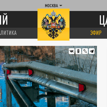
МОСКВА
ИЙ
Ц
АЛИТИКА
ЭФИР