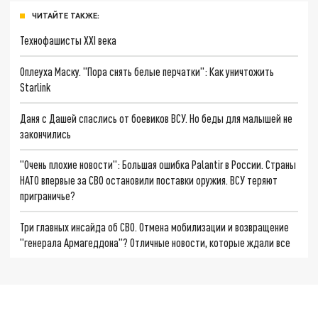
ЧИТАЙТЕ ТАКЖЕ:
Технофашисты XXI века
Оплеуха Маску. "Пора снять белые перчатки": Как уничтожить
Starlink
Даня с Дашей спаслись от боевиков ВСУ. Но беды для малышей не
закончились
"Очень плохие новости": Большая ошибка Palantir в России. Страны
НАТО впервые за СВО остановили поставки оружия. ВСУ теряют
приграничье?
Три главных инсайда об СВО. Отмена мобилизации и возвращение
"генерала Армагеддона"? Отличные новости, которые ждали все