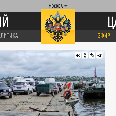
МОСКВА
ИЙ
Ц
АЛИТИКА
ЭФИР