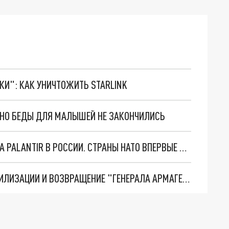
ТКИ": КАК УНИЧТОЖИТЬ STARLINK
. НО БЕДЫ ДЛЯ МАЛЫШЕЙ НЕ ЗАКОНЧИЛИСЬ
"ОЧЕНЬ ПЛОХИЕ НОВОСТИ": БОЛЬШАЯ ОШИБКА PALANTIR В РОССИИ. СТРАНЫ НАТО ВПЕРВЫЕ ЗА СВО ОСТАНОВИЛИ ПОСТАВКИ ОРУЖИЯ. ВСУ ТЕРЯЮТ ПРИГРАНИЧЬЕ?
ТРИ ГЛАВНЫХ ИНСАЙДА ОБ СВО. ОТМЕНА МОБИЛИЗАЦИИ И ВОЗВРАЩЕНИЕ "ГЕНЕРАЛА АРМАГЕДДОНА"? ОТЛИЧНЫЕ НОВОСТИ, КОТОРЫЕ ЖДАЛИ ВСЕ