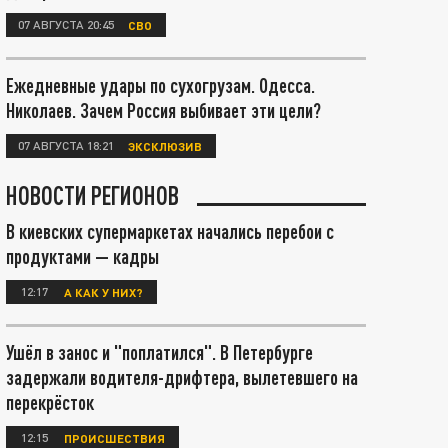
07 АВГУСТА 20:45
СВО
Ежедневные удары по сухогрузам. Одесса.
Николаев. Зачем Россия выбивает эти цели?
07 АВГУСТА 18:21
ЭКСКЛЮЗИВ
НОВОСТИ РЕГИОНОВ
В киевских супермаркетах начались перебои с
продуктами — кадры
12:17
А КАК У НИХ?
Ушёл в занос и "поплатился". В Петербурге
задержали водителя-дрифтера, вылетевшего на
перекрёсток
12:15
ПРОИСШЕСТВИЯ