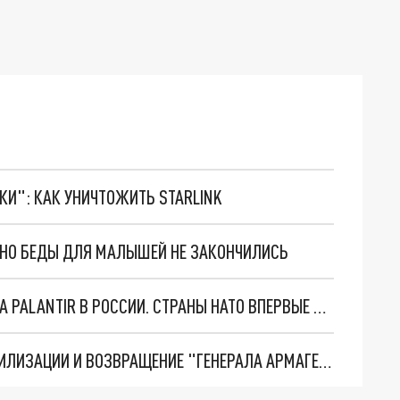
ТКИ": КАК УНИЧТОЖИТЬ STARLINK
. НО БЕДЫ ДЛЯ МАЛЫШЕЙ НЕ ЗАКОНЧИЛИСЬ
"ОЧЕНЬ ПЛОХИЕ НОВОСТИ": БОЛЬШАЯ ОШИБКА PALANTIR В РОССИИ. СТРАНЫ НАТО ВПЕРВЫЕ ЗА СВО ОСТАНОВИЛИ ПОСТАВКИ ОРУЖИЯ. ВСУ ТЕРЯЮТ ПРИГРАНИЧЬЕ?
ТРИ ГЛАВНЫХ ИНСАЙДА ОБ СВО. ОТМЕНА МОБИЛИЗАЦИИ И ВОЗВРАЩЕНИЕ "ГЕНЕРАЛА АРМАГЕДДОНА"? ОТЛИЧНЫЕ НОВОСТИ, КОТОРЫЕ ЖДАЛИ ВСЕ