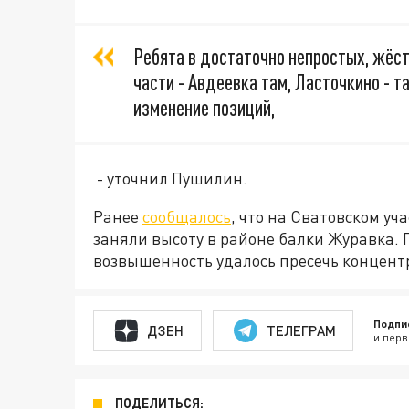
Ребята в достаточно непростых, жёстк
части - Авдеевка там, Ласточкино - т
изменение позиций,
- уточнил Пушилин.
Ранее
сообщалось
, что на Сватовском у
заняли высоту в районе балки Журавка. 
возвышенность удалось пресечь концен
Подпи
ДЗЕН
ТЕЛЕГРАМ
и перв
ПОДЕЛИТЬСЯ: