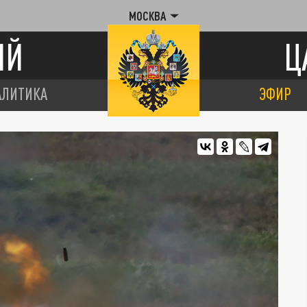
МОСКВА
ИЙ
Ц
АЛИТИКА
ЭФИР