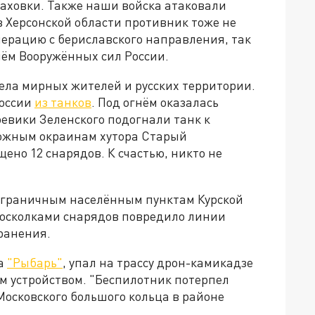
маховки. Также наши войска атаковали
в Херсонской области противник тоже не
перацию с бериславского направления, так
нём Вооружённых сил России.
ела мирных жителей и русских территории.
России
из танков
. Под огнём оказалась
оевики Зеленского подогнали танк к
 южным окраинам хутора Старый
ено 12 снарядов. К счастью, никто не
играничным населённым пунктам Курской
м осколками снарядов повредило линии
ранения.
ла
"Рыбарь"
, упал на трассу дрон-камикадзе
 устройством. "Беспилотник потерпел
Московского большого кольца в районе