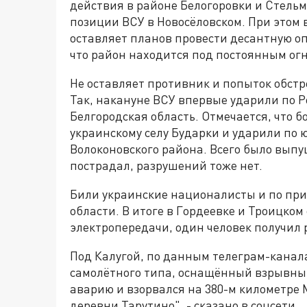
действия в районе Белогоровки и Стель
позиции ВСУ в Новосёловском. При этом 
оставляет планов провести десантную о
что район находится под постоянным ог
Не оставляет противник и попыток обстр
Так, накануне ВСУ впервые ударили по 
Белгородская область. Отмечается, что б
украинскому селу Бударки и ударили по
Волоконовского района. Всего было выпущ
пострадал, разрушений тоже нет.
Били украинские националисты и по пр
области. В итоге в Гордеевке и Троицко
электропередачи, один человек получил 
Под Калугой, по данным телеграм-кана
самолётного типа, оснащённый взрывным
аварию и взорвался на 380-м километре 
деревни Тарутино", - сказано в соцсети.