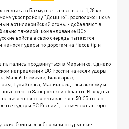
отивника в Бахмуте осталось всего 1,28 кв.
емому укрепрайону "Домино", расположенному
ный артиллерийский огонь, - добавляют в
табильно тяжёлой: командование ВСУ
усские войска в свою очередь пытаются
 наносят удары по дорогам на Часов Яр и
 пытались продвинуться в Марьинке. Однако
жском направлении ВС России нанесли удары
е, Малой Токмачке, Белогорью,
нам, Гуляйполю, Малиновке, Ольговскому и
ёзные силы в Запорожской области. Исходные
 но численность оценивается в 50-55 тысяч
осятся удары ВС России", - отмечают авторы
русские бойцы возобновили штурмовые