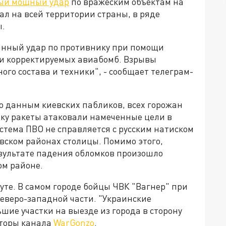
ый мощный удар
по вражеским объектам на
ал на всей территории страны, в ряде
ы.
анный удар по противнику при помощи
 и корректируемых авиабомб. Взрывы
ого состава и техники", - сообщает телеграм-
По данным киевских пабликов, всех горожан
ьку ракеты атаковали намеченные цели в
истема ПВО не справляется с русским натиском
ском районах столицы. Помимо этого,
езультате падения обломков произошло
ом районе.
те. В самом городе бойцы ЧВК "Вагнер" при
еверо-западной части. "Украинские
ие участки на выезде из города в сторону
вторы канала
WarGonzo
.