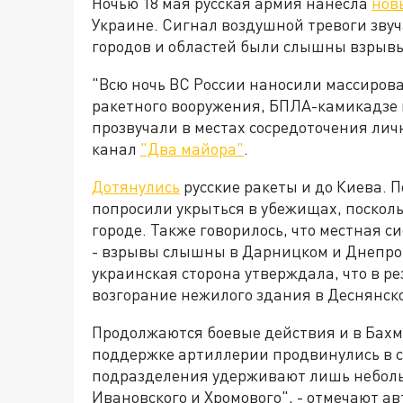
Ночью 18 мая русская армия нанесла
нов
Украине. Сигнал воздушной тревоги звуч
городов и областей были слышны взрыв
"Всю ночь ВС России наносили массиров
ракетного вооружения, БПЛА-камикадзе
прозвучали в местах сосредоточения личн
канал
"Два майора"
.
Дотянулись
русские ракеты и до Киева. 
попросили укрыться в убежищах, поскол
городе. Также говорилось, что местная с
- взрывы слышны в Дарницком и Днепров
украинская сторона утверждала, что в р
возгорание нежилого здания в Деснянск
Продолжаются боевые действия и в Бахму
поддержке артиллерии продвинулись в с
подразделения удерживают лишь небольш
Ивановского и Хромового", - отмечают а