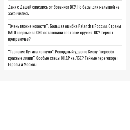
Даня с Дашей спаслись от боевиков ВСУ. Но беды для малышей не
закончились
"Очень плохие новости": Большая ошибка Palantir в России. Страны
НАТО впервые за СВО остановили поставки оружия. ВСУ теряют
приграничье?
"Терпение Путина лопнуло". Рекордный удар по Киеву "пересёк
красные линии". Особые спецы КНДР на ЛБС? Тайные переговоры
Европы и Москвы