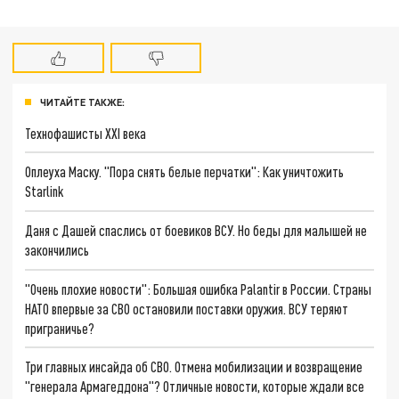
ЧИТАЙТЕ ТАКЖЕ:
Технофашисты XXI века
Оплеуха Маску. "Пора снять белые перчатки": Как уничтожить
Starlink
Даня с Дашей спаслись от боевиков ВСУ. Но беды для малышей не
закончились
"Очень плохие новости": Большая ошибка Palantir в России. Страны
НАТО впервые за СВО остановили поставки оружия. ВСУ теряют
приграничье?
Три главных инсайда об СВО. Отмена мобилизации и возвращение
"генерала Армагеддона"? Отличные новости, которые ждали все