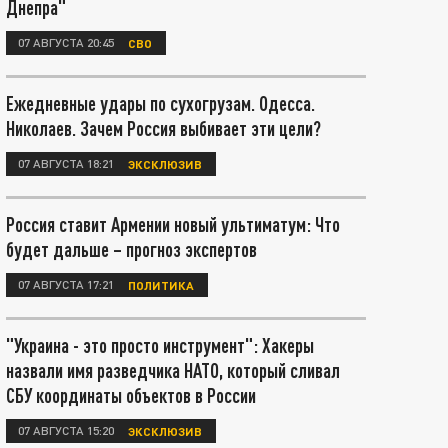
Днепра"
07 АВГУСТА 20:45
СВО
Ежедневные удары по сухогрузам. Одесса.
Николаев. Зачем Россия выбивает эти цели?
07 АВГУСТА 18:21
ЭКСКЛЮЗИВ
Россия ставит Армении новый ультиматум: Что
будет дальше – прогноз экспертов
07 АВГУСТА 17:21
ПОЛИТИКА
"Украина - это просто инструмент": Хакеры
назвали имя разведчика НАТО, который сливал
СБУ координаты объектов в России
07 АВГУСТА 15:20
ЭКСКЛЮЗИВ