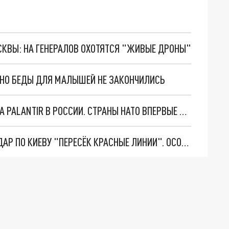
ОСКВЫ: НА ГЕНЕРАЛОВ ОХОТЯТСЯ "ЖИВЫЕ ДРОНЫ"
. НО БЕДЫ ДЛЯ МАЛЫШЕЙ НЕ ЗАКОНЧИЛИСЬ
"ОЧЕНЬ ПЛОХИЕ НОВОСТИ": БОЛЬШАЯ ОШИБКА PALANTIR В РОССИИ. СТРАНЫ НАТО ВПЕРВЫЕ ЗА СВО ОСТАНОВИЛИ ПОСТАВКИ ОРУЖИЯ. ВСУ ТЕРЯЮТ ПРИГРАНИЧЬЕ?
"ТЕРПЕНИЕ ПУТИНА ЛОПНУЛО". РЕКОРДНЫЙ УДАР ПО КИЕВУ "ПЕРЕСЁК КРАСНЫЕ ЛИНИИ". ОСОБЫЕ СПЕЦЫ КНДР НА ЛБС? ТАЙНЫЕ ПЕРЕГОВОРЫ ЕВРОПЫ И МОСКВЫ