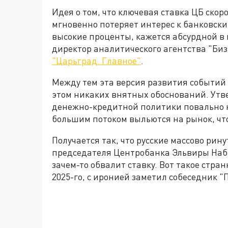
Идея о том, что ключевая ставка ЦБ скор
мгновенно потеряет интерес к банковск
высокие проценты, кажется абсурдной в
директор аналитического агентства "Би
"Царьград. Главное"
.
Между тем эта версия развития событий 
этом никаких внятных обоснований. Утве
денежно-кредитной политики повально н
большим потоком выльются на рынок, чт
Получается так, что русские массово рин
председателя Центробанка Эльвиры Наби
зачем-то обвалит ставку. Вот такое стран
2025-го, с иронией заметил собеседник "П