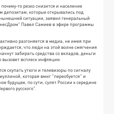
о почему-то резко снизится и население
им депозитам, которые открывались под
 нынешней ситуации, заявил генеральный
знесДром" Павел Самиев в эфире программы
активно разгоняется в медиа, не имея при
рждается, что люди на этой волне смягчения
ачнут забирать средства со вкладов, деньги
о вызовет всплеск инфляции.
утся скупать утюги и телевизоры по сигналу
уллиной, которая вмиг "переобуется" и
ное будущее, по сути, сулят России к середине
ервого русского".