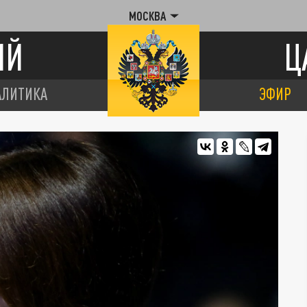
МОСКВА
ИЙ
Ц
АЛИТИКА
ЭФИР