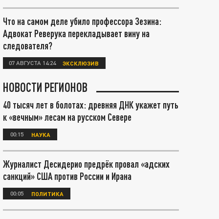
Что на самом деле убило профессора Зезина:
Адвокат Реверука перекладывает вину на
следователя?
07 АВГУСТА 14:24
ЭКСКЛЮЗИВ
НОВОСТИ РЕГИОНОВ
40 тысяч лет в болотах: древняя ДНК укажет путь
к «вечным» лесам на русском Севере
00:15
НАУКА
Журналист Десидерио предрёк провал «адских
санкций» США против России и Ирана
00:05
ПОЛИТИКА