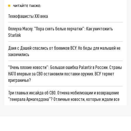
ЧИТАЙТЕ ТАКЖЕ:
Технофашисты XXI века
Оплеуха Маску. "Пора снять белые перчатки": Как уничтожить
Starlink
Даня с Дашей спаслись от боевиков ВСУ. Но беды для малышей не
закончились
"Очень плохие новости": Большая ошибка Palantir в России. Страны
НАТО впервые за СВО остановили поставки оружия. ВСУ теряют
приграничье?
Три главных инсайда об СВО. Отмена мобилизации и возвращение
"генерала Армагеддона"? Отличные новости, которые ждали все