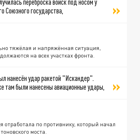
лучилась переброска войск под носом у
го Союзного государства,
льно тяжёлая и напряжённая ситуация,
одолжаются на всех участках фронта.
ыл нанесён удар ракетой "Искандер".
же там были нанесены авиационные удары,
ия отработала по противнику, который начал
тоновского моста.