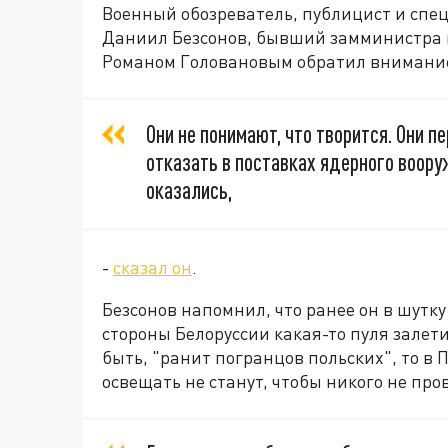
Военный обозреватель, публицист и спе
Даниил Безсонов, бывший замминистра 
Романом Головановым обратил внимание 
Они не понимают, что творится. Они 
отказать в поставках ядерного воору
оказались,
-
сказал он
.
Безсонов напомнил, что ранее он в шутку
стороны Белоруссии какая-то пуля залет
быть, "ранит погранцов польских", то в 
освещать не станут, чтобы никого не про