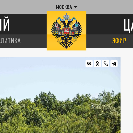
МОСКВА
ИЙ
Ц
АЛИТИКА
ЭФИР