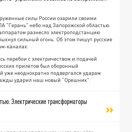
оруженные силы России озарили своими
А "Герань" небо над Запорожской областью.
 аппаратом разнесло электроподстанцию
пыхнул сильный огонь. Об этом пишут русские
ам-каналах.
сь перебои с электричеством и подачей
русских прилётов был оборонный
й уже неоднократно подвергался ударам
нажды ударил наш новый "Орешник".
стью. Электрические трансформаторы