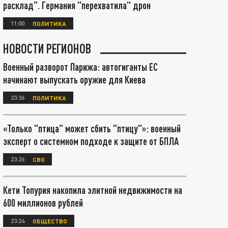
расклад". Германия "перехватила" дрон
11:00
ПОЛИТИКА
НОВОСТИ РЕГИОНОВ
Военный разворот Парижа: автогиганты ЕС
начинают выпускать оружие для Киева
23:36
ПОЛИТИКА
«Только "птица" может сбить "птицу"»: военный
эксперт о системном подходе к защите от БПЛА
23:26
СВО
Кети Топурия накопила элитной недвижимости на
600 миллионов рублей
23:24
ОБЩЕСТВО