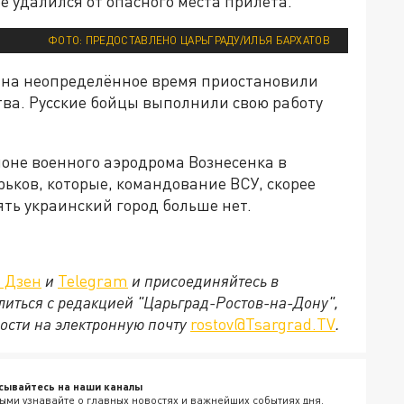
е удалился от опасного места прилёта.
ФОТО: ПРЕДОСТАВЛЕНО ЦАРЬГРАДУ/ИЛЬЯ БАРХАТОВ
на неопределённое время приостановили
ства. Русские бойцы выполнили свою работу
оне военного аэродрома Вознесенка в
рьков, которые, командование ВСУ, скорее
нять украинский город больше нет.
. Дзен
и
Telegram
и присоединяйтесь в
елиться с редакцией "Царьград-Ростов-на-Дону",
ости на электронную почту
rostov@Tsargrad.ТV
.
сывайтесь на наши каналы
ыми узнавайте о главных новостях и важнейших событиях дня.