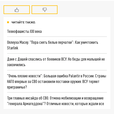
ЧИТАЙТЕ ТАКЖЕ:
Технофашисты XXI века
Оплеуха Маску. "Пора снять белые перчатки": Как уничтожить
Starlink
Даня с Дашей спаслись от боевиков ВСУ. Но беды для малышей не
закончились
"Очень плохие новости": Большая ошибка Palantir в России. Страны
НАТО впервые за СВО остановили поставки оружия. ВСУ теряют
приграничье?
Три главных инсайда об СВО. Отмена мобилизации и возвращение
"генерала Армагеддона"? Отличные новости, которые ждали все