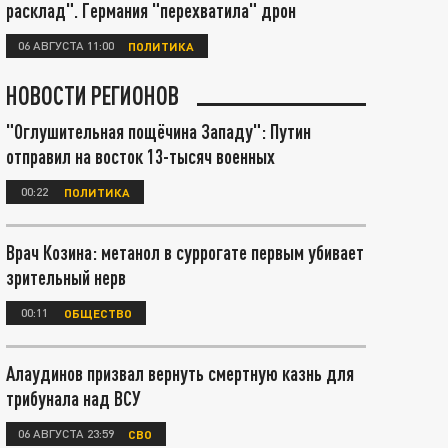
расклад". Германия "перехватила" дрон
06 АВГУСТА 11:00
ПОЛИТИКА
НОВОСТИ РЕГИОНОВ
"Оглушительная пощёчина Западу": Путин
отправил на восток 13-тысяч военных
00:22
ПОЛИТИКА
Врач Козина: метанол в суррогате первым убивает
зрительный нерв
00:11
ОБЩЕСТВО
Алаудинов призвал вернуть смертную казнь для
трибунала над ВСУ
06 АВГУСТА 23:59
СВО