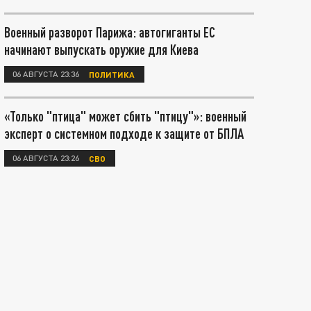
Военный разворот Парижа: автогиганты ЕС
начинают выпускать оружие для Киева
06 АВГУСТА 23:36
ПОЛИТИКА
«Только "птица" может сбить "птицу"»: военный
эксперт о системном подходе к защите от БПЛА
06 АВГУСТА 23:26
СВО