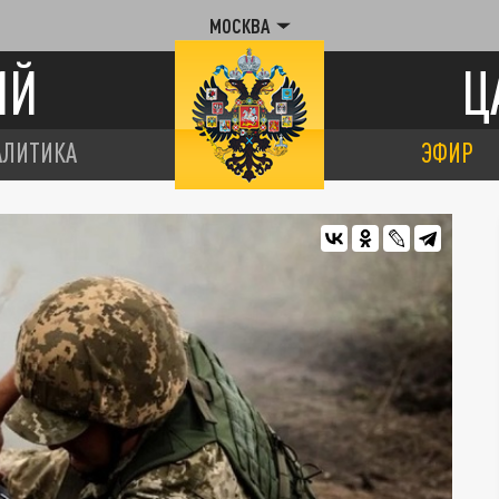
МОСКВА
ИЙ
Ц
АЛИТИКА
ЭФИР