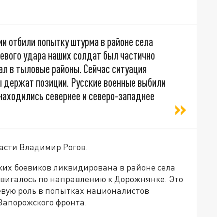
и отбили попытку штурма в районе села
невого удара наших солдат был частично
ал в тыловые районы. Сейчас ситуация
ы держат позиции. Русские военные выбили
е находились севернее и северо-западнее
асти Владимир Рогов.
ких боевиков ликвидирована в районе села
вигалось по направлению к Дорожнянке. Это
евую роль в попытках националистов
Запорожского фронта.