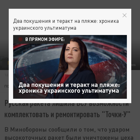
Два покушения и теракт на пляже: хроника
украинского ультиматума
В ПРЯМОМ ЭФИРЕ:
ПОЛИТИКА
РУССКАЯ ВЕСНА
НИ ШАГУ НАЗАД
© PRAVDA KOMSOMOLSKAYA /RUSSIAN LOOK/GLOBALLOOKPRESS
16 ИЮЛЯ 13:33
ПОДПИШИТЕСЬ:
Русская ракета лишила ВСУ возможности
комплектовать и ремонтировать "Точки-У"
В Минобороны сообщили о том, что ударом
высокоточных ракет были уничтожены цеха