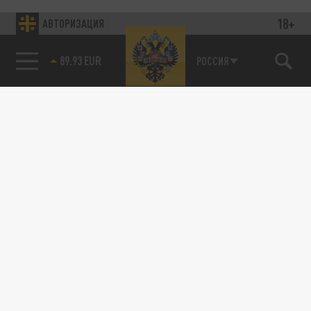
18+
АВТОРИЗАЦИЯ
89.93 EUR
РОССИЯ