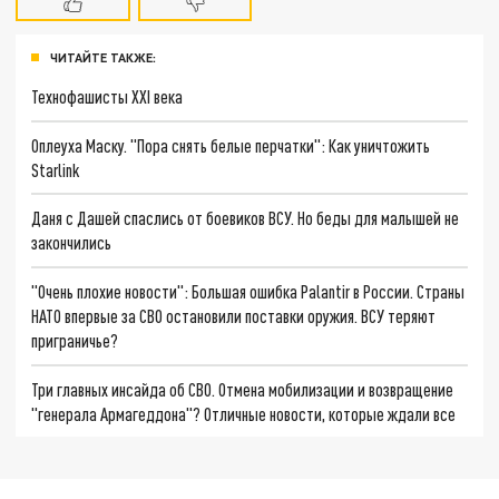
ЧИТАЙТЕ ТАКЖЕ:
Технофашисты XXI века
Оплеуха Маску. "Пора снять белые перчатки": Как уничтожить
Starlink
Даня с Дашей спаслись от боевиков ВСУ. Но беды для малышей не
закончились
"Очень плохие новости": Большая ошибка Palantir в России. Страны
НАТО впервые за СВО остановили поставки оружия. ВСУ теряют
приграничье?
Три главных инсайда об СВО. Отмена мобилизации и возвращение
"генерала Армагеддона"? Отличные новости, которые ждали все