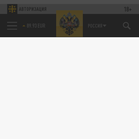
18+
АВТОРИЗАЦИЯ
89.93 EUR
РОССИЯ