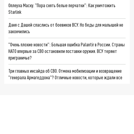
Оплеуха Маску. "Пора снять белые перчатки": Как уничтожить
Starlink
Даня с Дашей спаслись от боевиков ВСУ. Но беды для малышей не
закончились
"Очень плохие новости": Большая ошибка Palantir в России. Страны
НАТО впервые за СВО остановили поставки оружия. ВСУ теряют
приграничье?
Три главных инсайда об СВО. Отмена мобилизации и возвращение
"генерала Армагеддона"? Отличные новости, которые ждали все