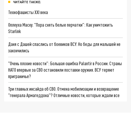
ЧИТАЙТЕ ТАКЖЕ:
Технофашисты XXI века
Оплеуха Маску. "Пора снять белые перчатки": Как уничтожить
Starlink
Даня с Дашей спаслись от боевиков ВСУ. Но беды для малышей не
закончились
"Очень плохие новости": Большая ошибка Palantir в России. Страны
НАТО впервые за СВО остановили поставки оружия. ВСУ теряют
приграничье?
Три главных инсайда об СВО. Отмена мобилизации и возвращение
"генерала Армагеддона"? Отличные новости, которые ждали все