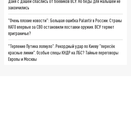
Даня с Дашей спаслись от боевиков ВСУ. Но беды для малышей не
закончились
"Очень плохие новости": Большая ошибка Palantir в России. Страны
НАТО впервые за СВО остановили поставки оружия. ВСУ теряют
приграничье?
"Терпение Путина лопнуло". Рекордный удар по Киеву "пересёк
красные линии". Особые спецы КНДР на ЛБС? Тайные переговоры
Европы и Москвы