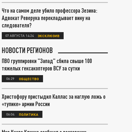
Что на самом деле убило профессора Зезина:
Адвокат Реверука перекладывает вину на
следователя?
07 АВГУСТА 14:24
ЭКСКЛЮЗИВ
НОВОСТИ РЕГИОНОВ
ПВО группировки "Запад" сбила свыше 100
тяжелых гексакоптеров ВСУ за сутки
06:29
ОБЩЕСТВО
Христофору пристыдил Каллас за наглую ложь о
«тупике» армии России
06:04
ПОЛИТИКА