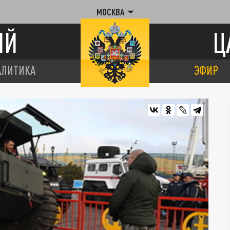
МОСКВА
ИЙ
Ц
АЛИТИКА
ЭФИР