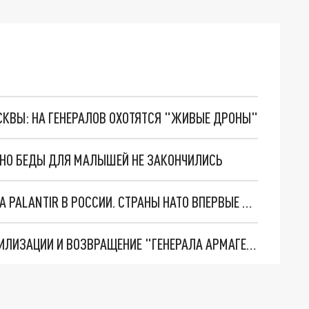
ОСКВЫ: НА ГЕНЕРАЛОВ ОХОТЯТСЯ "ЖИВЫЕ ДРОНЫ"
. НО БЕДЫ ДЛЯ МАЛЫШЕЙ НЕ ЗАКОНЧИЛИСЬ
"ОЧЕНЬ ПЛОХИЕ НОВОСТИ": БОЛЬШАЯ ОШИБКА PALANTIR В РОССИИ. СТРАНЫ НАТО ВПЕРВЫЕ ЗА СВО ОСТАНОВИЛИ ПОСТАВКИ ОРУЖИЯ. ВСУ ТЕРЯЮТ ПРИГРАНИЧЬЕ?
ТРИ ГЛАВНЫХ ИНСАЙДА ОБ СВО. ОТМЕНА МОБИЛИЗАЦИИ И ВОЗВРАЩЕНИЕ "ГЕНЕРАЛА АРМАГЕДДОНА"? ОТЛИЧНЫЕ НОВОСТИ, КОТОРЫЕ ЖДАЛИ ВСЕ