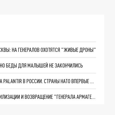
ОСКВЫ: НА ГЕНЕРАЛОВ ОХОТЯТСЯ "ЖИВЫЕ ДРОНЫ"
. НО БЕДЫ ДЛЯ МАЛЫШЕЙ НЕ ЗАКОНЧИЛИСЬ
"ОЧЕНЬ ПЛОХИЕ НОВОСТИ": БОЛЬШАЯ ОШИБКА PALANTIR В РОССИИ. СТРАНЫ НАТО ВПЕРВЫЕ ЗА СВО ОСТАНОВИЛИ ПОСТАВКИ ОРУЖИЯ. ВСУ ТЕРЯЮТ ПРИГРАНИЧЬЕ?
ТРИ ГЛАВНЫХ ИНСАЙДА ОБ СВО. ОТМЕНА МОБИЛИЗАЦИИ И ВОЗВРАЩЕНИЕ "ГЕНЕРАЛА АРМАГЕДДОНА"? ОТЛИЧНЫЕ НОВОСТИ, КОТОРЫЕ ЖДАЛИ ВСЕ