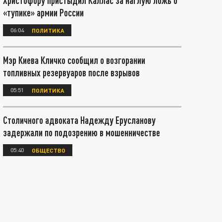
Христофору пристыдил Каллас за наглую ложь о
«тупике» армии России
06:04
ПОЛИТИКА
Мэр Киева Кличко сообщил о возгорании
топливных резервуаров после взрывов
05:51
ПОЛИТИКА
Столичного адвоката Надежду Ерусланову
задержали по подозрению в мошенничестве
05:40
ОБЩЕСТВО