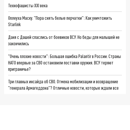
Технофашисты XXI века
Оплеуха Маску. "Пора снять белые перчатки": Как уничтожить
Starlink
Даня с Дашей спаслись от боевиков ВСУ. Но беды для малышей не
закончились
"Очень плохие новости": Большая ошибка Palantir в России. Страны
НАТО впервые за СВО остановили поставки оружия. ВСУ теряют
приграничье?
Три главных инсайда об СВО. Отмена мобилизации и возвращение
"генерала Армагеддона"? Отличные новости, которые ждали все