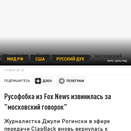
МИД РФ
США
РУССКИЙ ДУХ
ФОТО: ЦАРЬГРАД
19 МАЯ 20:49
ПОДПИШИТЕСЬ:
Русофобка из Fox News извинилась за
"московский говорок"
Журналистка Джули Рогински в эфире
передачи ClapBack вновь вернулась к