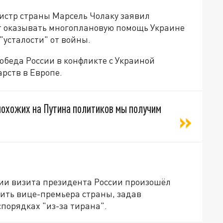
истр страны Марсель Чолаку заявил
т оказывать многоплановую помощь Украине
 "усталости" от войны.
обеда России в конфликте с Украиной
арств в Европе.
похожих на Путина политиков мы получим
рии визита президента России произошёл
ить вице-премьера страны, задав
порядках "из-за тирана".