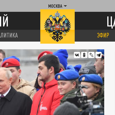
МОСКВА
ИЙ
Ц
АЛИТИКА
ЭФИР