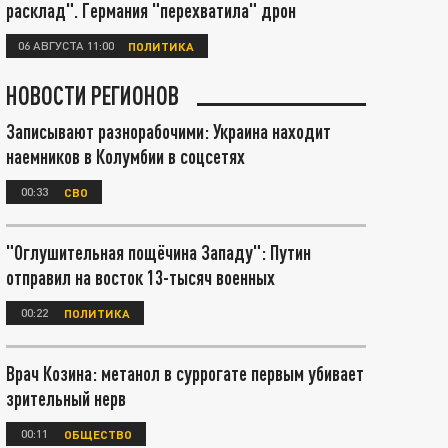
расклад". Германия "перехватила" дрон
06 АВГУСТА 11:00
ПОЛИТИКА
НОВОСТИ РЕГИОНОВ
Записывают разнорабочими: Украина находит
наемников в Колумбии в соцсетях
00:33
СВО
"Оглушительная пощёчина Западу": Путин
отправил на восток 13-тысяч военных
00:22
ПОЛИТИКА
Врач Козина: метанол в суррогате первым убивает
зрительный нерв
00:11
ОБЩЕСТВО