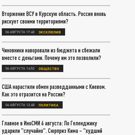
Вторжение ВСУ в Курскую область. Россия вновь
рискует своими территориями?
06 АВГУСТА 17:40
ЭКСКЛЮЗИВ
Чиновники наворовали из бюджета и сбежали
вместе с деньгами. Почему им это позволили?
06 АВГУСТА 14:52
ОБЩЕСТВО
США нарастили обмен разведданными с Киевом.
Как это отразится на России?
06 АВГУСТА 12:48
ПОЛИТИКА
Главное в ИноСМИ 6 августа: По Геленджику
ударили "случайно". Сюрприз Кима – "худший