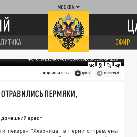
МОСКВА
ИЙ
Ц
АЛИТИКА
ЭФИР
ФОТО: SVETLANA VOZMILOVA//GLOBALLOOKPRESS
ПОДПИШИТЕСЬ:
 ОТРАВИЛИСЬ ПЕРМЯКИ,
д домашний арест
ети пекарен "Хлебница" в Перми отправлены