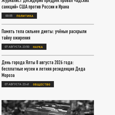
Журналист Десидерио предрёк провал «адских
санкций» США против России и Ирана
00:05
ПОЛИТИКА
Память тела сильнее диеты: учёные раскрыли
тайну ожирения
07 АВГУСТА 23:50
НАУКА
День города Ялты 8 августа 2026 года:
бесплатные музеи и летняя резиденция Деда
Мороза
07 АВГУСТА 23:41
ОБЩЕСТВО