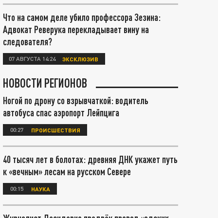
Что на самом деле убило профессора Зезина:
Адвокат Реверука перекладывает вину на
следователя?
07 АВГУСТА 14:24
ЭКСКЛЮЗИВ
НОВОСТИ РЕГИОНОВ
Ногой по дрону со взрывчаткой: водитель
автобуса спас аэропорт Лейпцига
00:27
ПРОИСШЕСТВИЯ
40 тысяч лет в болотах: древняя ДНК укажет путь
к «вечным» лесам на русском Севере
00:15
НАУКА