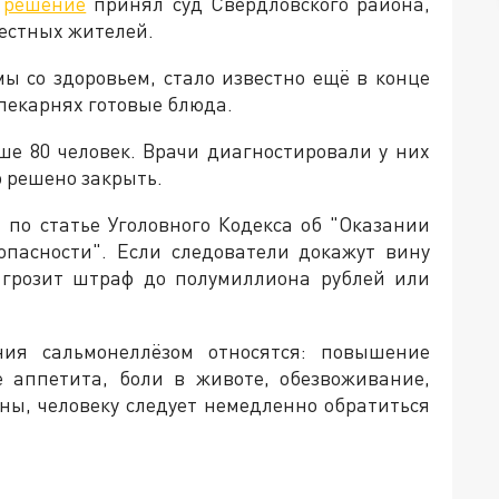
е
решение
принял суд Свердловского района,
естных жителей.
мы со здоровьем, стало известно ещё в конце
пекарнях готовые блюда.
е 80 человек. Врачи диагностировали у них
о решено закрыть.
 по статье Уголовного Кодекса об "Оказании
опасности". Если следователи докажут вину
 грозит штраф до полумиллиона рублей или
ия сальмонеллёзом относятся: повышение
е аппетита, боли в животе, обезвоживание,
ены, человеку следует немедленно обратиться