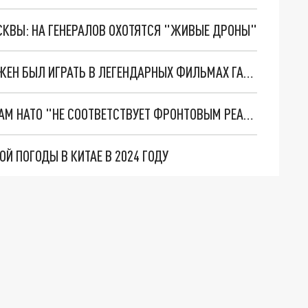
ОСКВЫ: НА ГЕНЕРАЛОВ ОХОТЯТСЯ "ЖИВЫЕ ДРОНЫ"
ШУРИК МОГ БЫТЬ СОВСЕМ ДРУГИМ: КТО ДОЛЖЕН БЫЛ ИГРАТЬ В ЛЕГЕНДАРНЫХ ФИЛЬМАХ ГАЙДАЯ
У ВСУ ПРОБЛЕМА: ПОДГОТОВКА ПО МЕТОДИЧКАМ НАТО "НЕ СООТВЕТСТВУЕТ ФРОНТОВЫМ РЕАЛИЯМ"
 ПОГОДЫ В КИТАЕ В 2024 ГОДУ