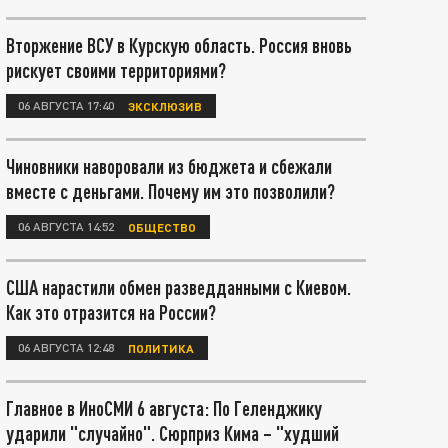
Вторжение ВСУ в Курскую область. Россия вновь
рискует своими территориями?
06 АВГУСТА 17:40
ЭКСКЛЮЗИВ
Чиновники наворовали из бюджета и сбежали
вместе с деньгами. Почему им это позволили?
06 АВГУСТА 14:52
ОБЩЕСТВО
США нарастили обмен разведданными с Киевом.
Как это отразится на России?
06 АВГУСТА 12:48
ПОЛИТИКА
Главное в ИноСМИ 6 августа: По Геленджику
ударили "случайно". Сюрприз Кима – "худший