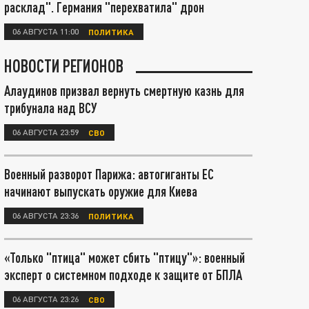
расклад". Германия "перехватила" дрон
06 АВГУСТА 11:00
ПОЛИТИКА
НОВОСТИ РЕГИОНОВ
Алаудинов призвал вернуть смертную казнь для
трибунала над ВСУ
06 АВГУСТА 23:59
СВО
Военный разворот Парижа: автогиганты ЕС
начинают выпускать оружие для Киева
06 АВГУСТА 23:36
ПОЛИТИКА
«Только "птица" может сбить "птицу"»: военный
эксперт о системном подходе к защите от БПЛА
06 АВГУСТА 23:26
СВО