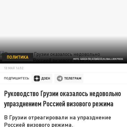
ПОЛИТИКА
ФОТО: ÄÀÂÈÄ ÕÈÇÀÍÈØÂÈËÈ/GLOBALLOOKPRESS
10 МАЯ 16:52
ПОДПИШИТЕСЬ:
Руководство Грузии оказалось недовольно
упразднением Россией визового режима
В Грузии отреагировали на упразднение
Россией визового режима.