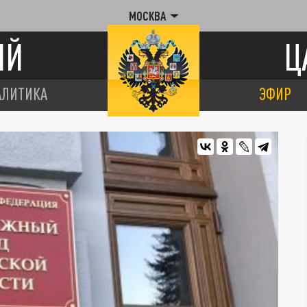
МОСКВА
ИЙ
Ц
АЛИТИКА
ЭФИР